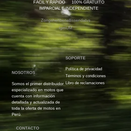
FÁCIL Y RÁPIDO
100% GRATUITO
IMPARCIAL E INDEPENDIENTE
Zongshen
benelli
ssenda
tvs
Igm
UM
SOPORTE
Política de privacidad
NOSOTROS
Términos y condiciones
Libro de reclamaciones
Somos el primer distribuidor
especializado en motos que
cuenta con información
detallada y actualizada de
toda la oferta de motos en
Perú.
CONTACTO