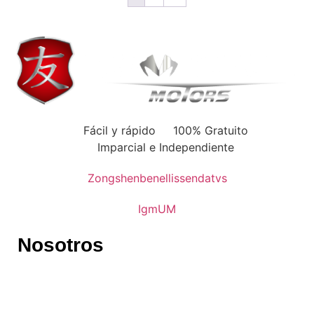
Fácil y rápido
100% Gratuito
Imparcial e Independiente
Zongshen
benelli
ssenda
tvs
Igm
UM
Nosotros
Somos el primer distribuidor especializado en motos que
cuenta con información detallada y actualizada de toda la
oferta de motos en Perú.