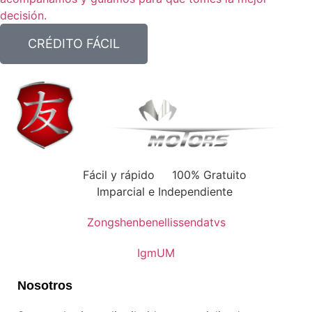
decisión.
CRÉDITO FÁCIL
Fácil y rápido
100% Gratuito
Imparcial e Independiente
Zongshen
benelli
ssenda
tvs
Igm
UM
Nosotros