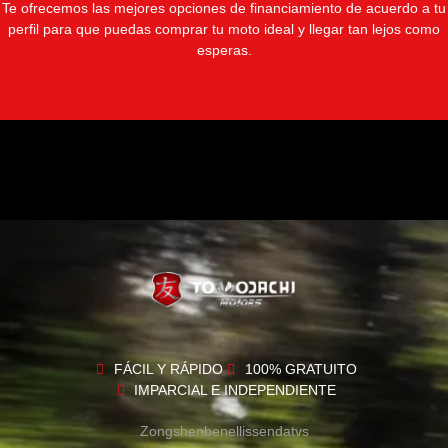
Te ofrecemos las mejores opciones de financiamiento de acuerdo a tu
perfil para que puedas comprar tu moto ideal y llegar tan lejos como
esperas.
FINANCIA CON NOSOTROS
Empieza ahora mismo a planificar tus pagos. Te
acompañamos y guiamos para que tomes la mejor
decisión.
FÁCIL Y RÁPIDO
100% GRATUITO
CRÉDITO FÁCIL
IMPARCIAL E INDEPENDIENTE
Zongshen
benelli
ssenda
tvs