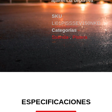
apariencia deportiva.
SKU
LI01PISSSEV150NKD
Categorías
-
Ssenda-
,
Pistera
ESPECIFICACIONES