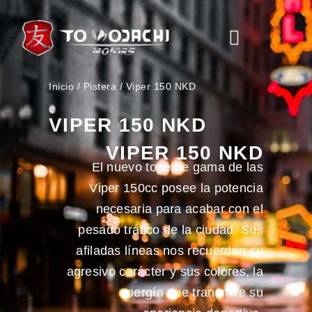
RESERVA DE SERVICIOS
Inicio
/
Pistera
/ Viper 150 NKD
VIPER 150 NKD
VIPER 150 NKD
El nuevo tope de gama de las
Viper 150cc posee la potencia
necesaria para acabar con el
pesado tráfico de la ciudad. Sus
afiladas líneas nos recuerdan su
agresivo carácter y sus colores, la
energía que transmite su