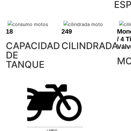
ESP
18
249
Mono
/ 4 
CAPACIDAD
CILINDRADA
Válv
DE
MO
TANQUE